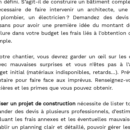
n défini. S’agit-il de construire un bâtiment comple
écessaire de faire intervenir un architecte, une 
plombier, un électricien ? Demandez des devis 
tisans pour avoir une première idée du montant de
lure dans votre budget les frais liés à l’obtention 
mple.
tre chantier, vous devrez garder un œil sur les c
ec mauvaises surprises et vous n’êtes pas à l’a
get initial (matériaux indisponibles, retards…). Pr
ntaire pour faire face aux imprévus. Renseignez-v
cières et les primes que vous pouvez obtenir.
iser un projet de construction
 nécessite de lister t
ander des devis à plusieurs professionnels, d’esti
uant les frais annexes et les éventuelles mauvaises
lir un planning clair et détaillé, pouvoir gérer les