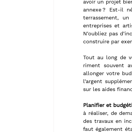
avoir un projet bie
annexe ? Est-il n
terrassement, un 
entreprises et ar
N’oubliez pas d’inc
construire par exe
Tout au long de vo
riment souvent av
allonger votre bud
l’argent suppléme
sur les aides finan
Planifier et budgét
à réaliser, de dem
des travaux en incl
faut également étab