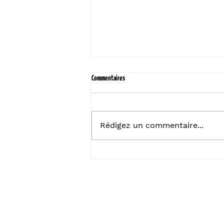
Commentaires
Rédigez un commentaire...
Optimisation de l’espace : 5 idées créatives
pour transformer votre intérieur